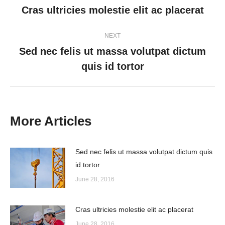
navigation
Cras ultricies molestie elit ac placerat
Previous
post:
NEXT
Sed nec felis ut massa volutpat dictum
Next
quis id tortor
post:
More Articles
Sed nec felis ut massa volutpat dictum quis
id tortor
June 28, 2016
Cras ultricies molestie elit ac placerat
June 28, 2016