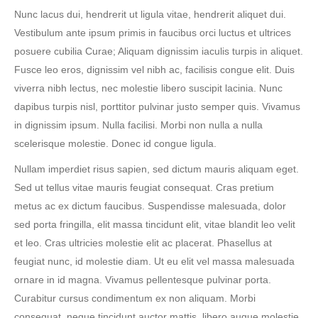
Nunc lacus dui, hendrerit ut ligula vitae, hendrerit aliquet dui.
Vestibulum ante ipsum primis in faucibus orci luctus et ultrices
posuere cubilia Curae; Aliquam dignissim iaculis turpis in aliquet.
Fusce leo eros, dignissim vel nibh ac, facilisis congue elit. Duis
viverra nibh lectus, nec molestie libero suscipit lacinia. Nunc
dapibus turpis nisl, porttitor pulvinar justo semper quis. Vivamus
in dignissim ipsum. Nulla facilisi. Morbi non nulla a nulla
scelerisque molestie. Donec id congue ligula.
Nullam imperdiet risus sapien, sed dictum mauris aliquam eget.
Sed ut tellus vitae mauris feugiat consequat. Cras pretium
metus ac ex dictum faucibus. Suspendisse malesuada, dolor
sed porta fringilla, elit massa tincidunt elit, vitae blandit leo velit
et leo. Cras ultricies molestie elit ac placerat. Phasellus at
feugiat nunc, id molestie diam. Ut eu elit vel massa malesuada
ornare in id magna. Vivamus pellentesque pulvinar porta.
Curabitur cursus condimentum ex non aliquam. Morbi
consequat, neque tincidunt auctor mattis, libero augue molestie