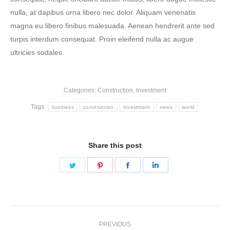
nulla, at dapibus urna libero nec dolor. Aliquam venenatis
magna eu libero finibus malesuada. Aenean hendrerit ante sed
turpis interdum consequat. Proin eleifend nulla ac augue
ultricies sodales.
Categories:
Construction
,
Investment
Tags:
business
construction
investment
news
world
Share this post
Share
Share
Share
Share
on
on
on
on
Twitter
Pinterest
Facebook
LinkedIn
Post
PREVIOUS